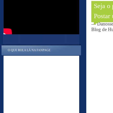
Seja o
Postar
--- Danoss
Blog de Hu
O QUE ROLA LÁ NA FANPAGE