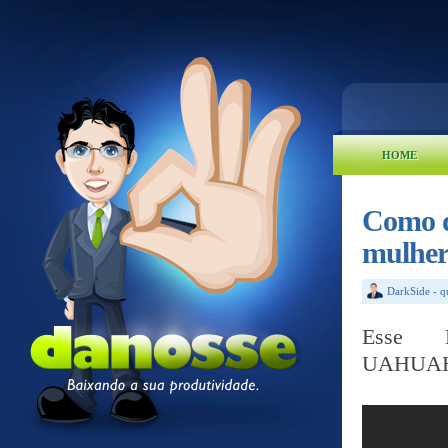
HOME
Como de
mulher
DarkSide
-
q
Esse 
UAHUA