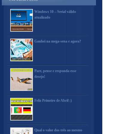
Windows 10 – Serial válido
atualizado
Ganhei na mega-sena e agora?
Pare, pense e responda esse
desejo!
Feliz Primeiro de Abril :)
Qual o valor dos três ao mesmo