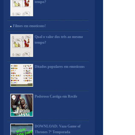
tempo?
Filmes em emoticons!
Qual o valor dos três ao mesmo
tempo?
Ditados populares em emoticons
Poderoso Castiga em Recife
DOWNLOAD: Vaza Game of
Thrones 7ª Temporada