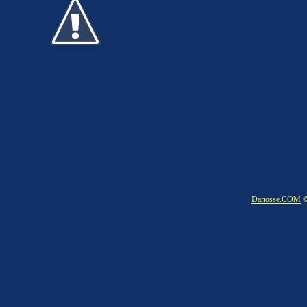
Danosse.COM
©