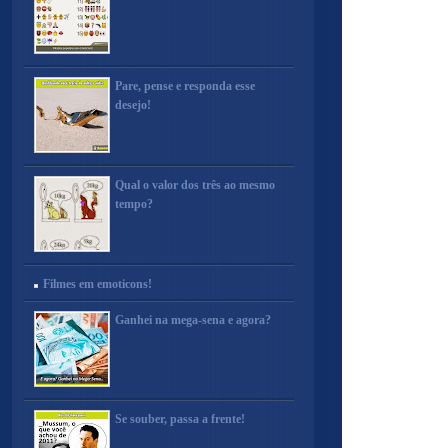
Pare, pense e responda esse
desejo!
Qual o valor dos três ao mesmo
tempo?
Filmes em emoticons!
Ganhei na mega-sena e agora?
Se souber, passa a frente!