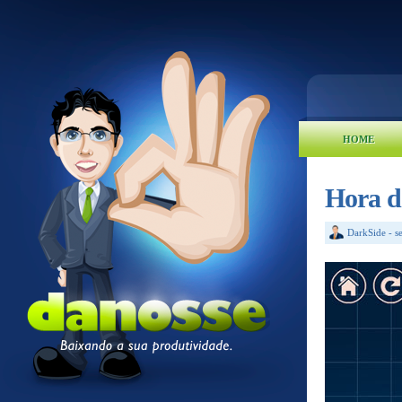
HOME
Hora d
DarkSide
-
s