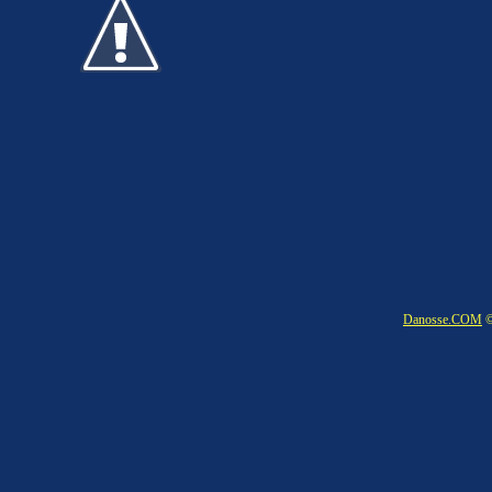
Danosse.COM
©