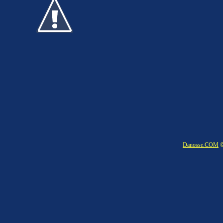
Danosse.COM
©