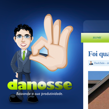
HOME
Foi qu
DarkSide
-
d