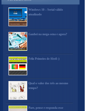
Windows 10 – Serial válido
atualizado
Ganhei na mega-sena e agora?
Feliz Primeiro de Abril :)
Qual o valor dos três ao mesmo
tempo?
Pare, pense e responda esse