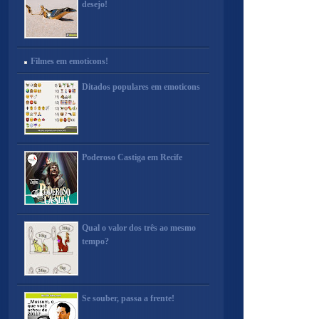
desejo!
Filmes em emoticons!
Ditados populares em emoticons
Poderoso Castiga em Recife
Qual o valor dos três ao mesmo
tempo?
Se souber, passa a frente!