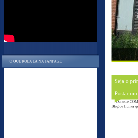
O QUE ROLA LÁ NA FANPAGE
Seja o pri
Postar um
--- Danosse.COM 
Blog de Humor que