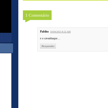
1 Comentário
Pablito
10/04/2013 8:22 AM
e o cavanhaque....
Responder