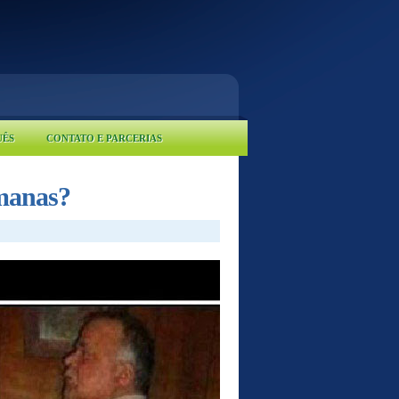
UÊS
CONTATO E PARCERIAS
emanas?