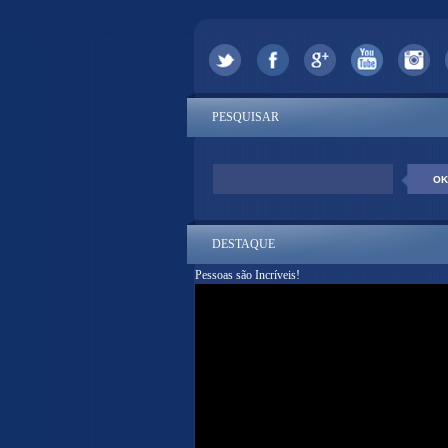
PESQUISAR
DESTAQUE
Pessoas são Incríveis!