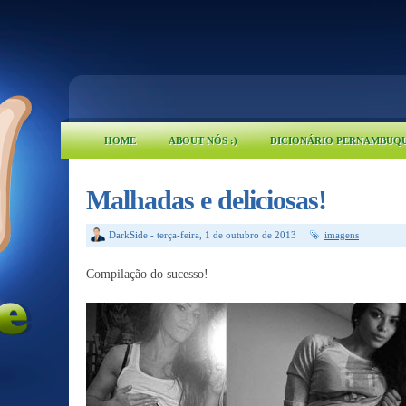
HOME
ABOUT NÓS :)
DICIONÁRIO PERNAMBUQ
Malhadas e deliciosas!
DarkSide
-
terça-feira, 1 de outubro de 2013
imagens
Compilação do sucesso!