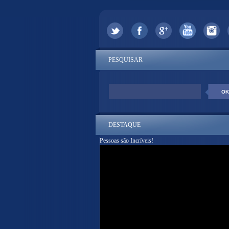
PESQUISAR
DESTAQUE
Pessoas são Incríveis!