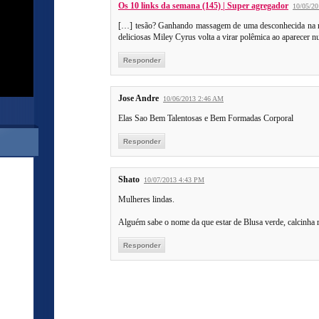
Os 10 links da semana (145) | Super agregador
10/05/2
[…] tesão? Ganhando massagem de uma desconhecida na ru
deliciosas Miley Cyrus volta a virar polêmica ao aparecer 
Responder
Jose Andre
10/06/2013 2:46 AM
Elas Sao Bem Talentosas e Bem Formadas Corporal
Responder
Shato
10/07/2013 4:43 PM
Mulheres lindas.
Alguém sabe o nome da que estar de Blusa verde, calcinha 
Responder