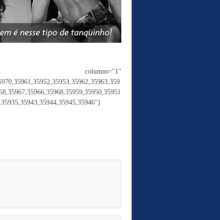
e" columns="1"
5970,35961,35952,35953,35962,35963,359
58,35967,35966,35968,35959,35950,35951
,35935,35943,35944,35945,35946"]