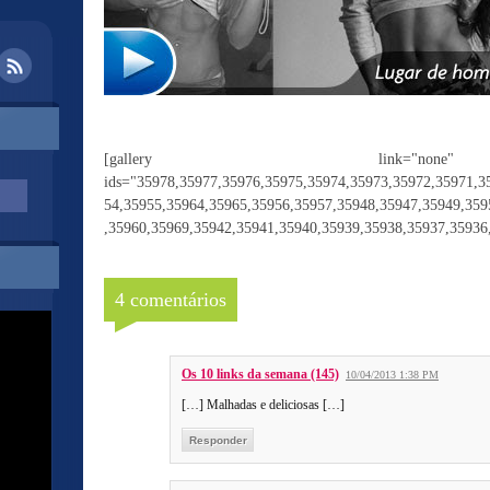
[gallery link="non
ids="35978,35977,35976,35975,35974,35973,35972,35971,3
54,35955,35964,35965,35956,35957,35948,35947,35949,359
,35960,35969,35942,35941,35940,35939,35938,35937,35936
4 comentários
Os 10 links da semana (145)
10/04/2013 1:38 PM
[…] Malhadas e deliciosas […]
Responder