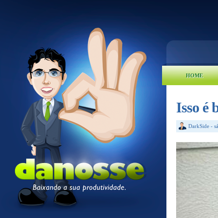
HOME
Isso é
DarkSide
-
s