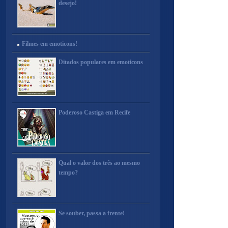
desejo!
Filmes em emoticons!
Ditados populares em emoticons
Poderoso Castiga em Recife
Qual o valor dos três ao mesmo
tempo?
Se souber, passa a frente!