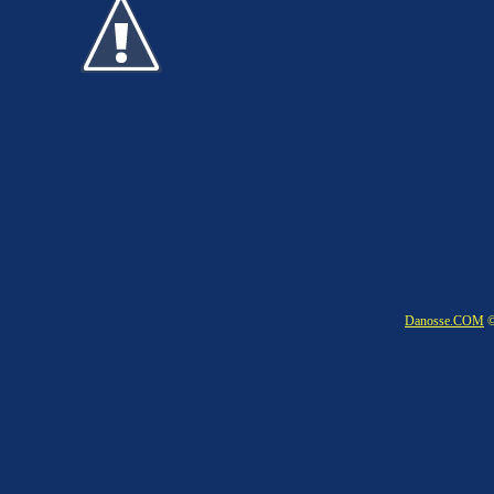
Danosse.COM
©