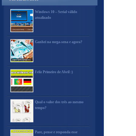
Windows 10 – Serial válido
atualizado
Ganhei na mega-sena e agora?
Feliz Primeiro de Abril :)
Qual o valor dos três ao mesmo
tempo?
Pare, pense e responda esse