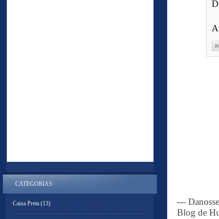
D
A
R
CATEGORIAS
--- Danoss
Caixa Preta
(13)
Blog de Hu