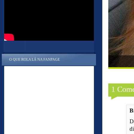
O QUE ROLA LÁ NA FANPAGE
1 Come
B
D
d