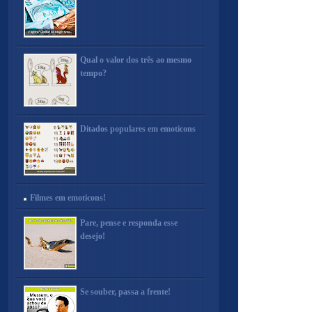
Qual o valor dos três ao mesmo
tempo?
Ditados populares em emoticons
Filmes em emoticons!
Pare, pense e responda esse
desejo!
Se souber, passa a frente!