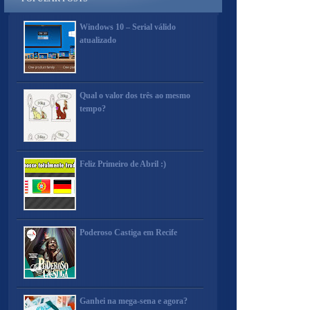
Windows 10 – Serial válido
atualizado
Qual o valor dos três ao mesmo
tempo?
Feliz Primeiro de Abril :)
Poderoso Castiga em Recife
Ganhei na mega-sena e agora?