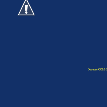
Danosse.COM
©