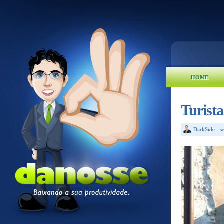
HOME
Turista
DarkSide
-
s