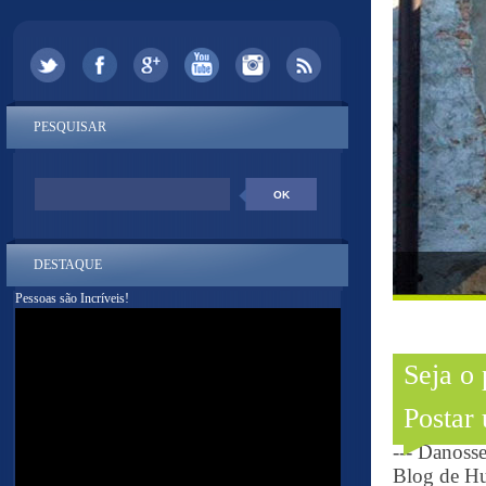
PESQUISAR
DESTAQUE
Pessoas são Incríveis!
Seja o
Postar
--- Danoss
Blog de Hu