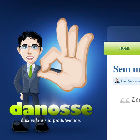
HOME
Sem mo
DarkSide
-
s
Le