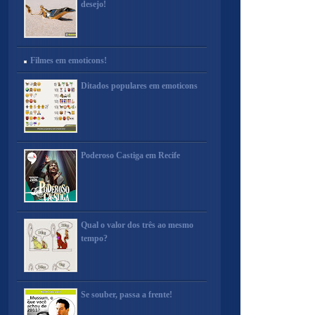
desejo!
Filmes em emoticons!
Ditados populares em emoticons
Poderoso Castiga em Recife
Qual o valor dos três ao mesmo
tempo?
Se souber, passa a frente!