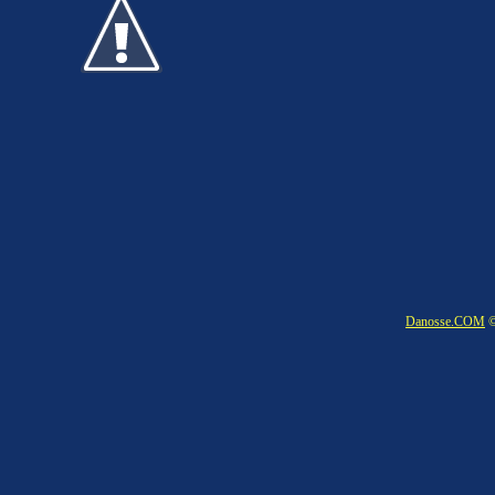
Danosse.COM
©