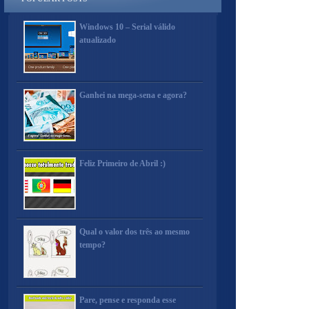
Windows 10 – Serial válido
atualizado
Ganhei na mega-sena e agora?
Feliz Primeiro de Abril :)
Qual o valor dos três ao mesmo
tempo?
Pare, pense e responda esse