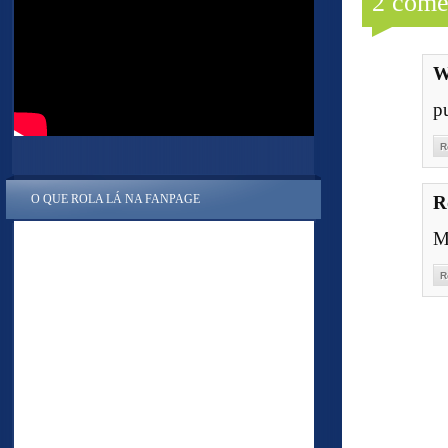
2 come
W
pu
R
O QUE ROLA LÁ NA FANPAGE
R
M
R