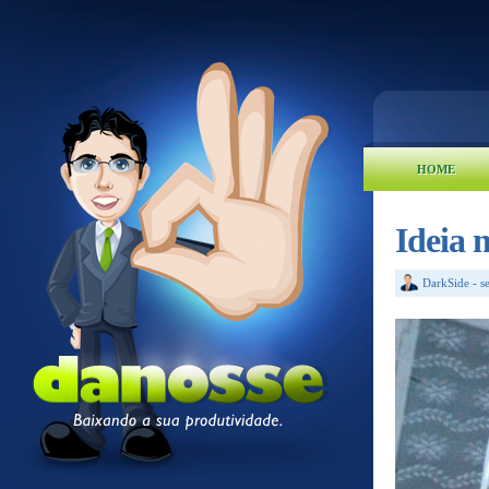
HOME
Ideia 
DarkSide
-
s