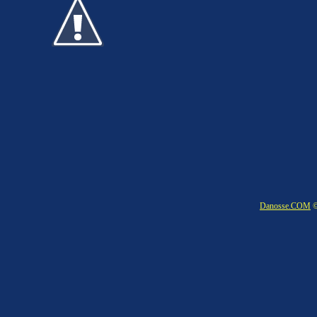
Danosse.COM
©