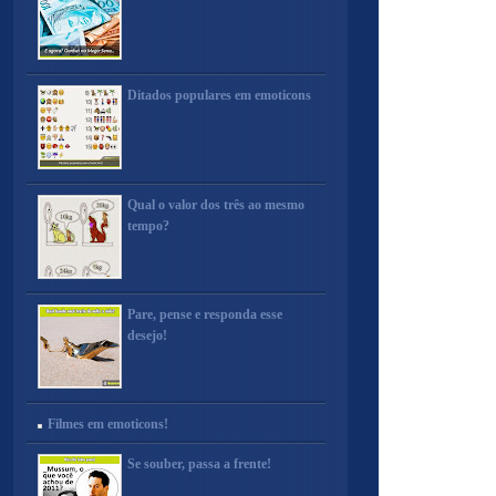
Ditados populares em emoticons
Qual o valor dos três ao mesmo
tempo?
Pare, pense e responda esse
desejo!
Filmes em emoticons!
Se souber, passa a frente!