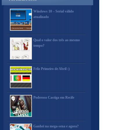
Windows 10 – Serial válido
atualizado
Qual o valor dos três ao mesmo
tempo?
Feliz Primeiro de Abril :)
Poderoso Castiga em Recife
Ganhei na mega-sena e agora?