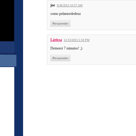
joe
9/28/2013 10:57 AM
como pelamordedeuz
Responder
Lárissa
12/13/2013 2:10 PM
Demorei 7 minutos! ;)
Responder