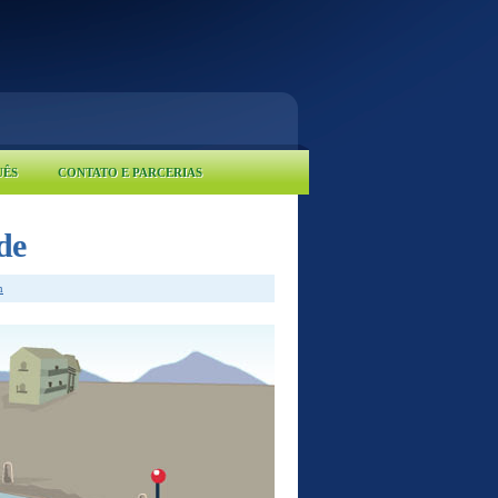
UÊS
CONTATO E PARCERIAS
de
m