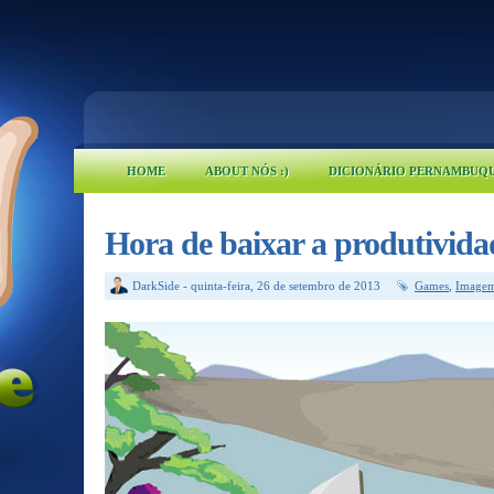
HOME
ABOUT NÓS :)
DICIONÁRIO PERNAMBUQ
Hora de baixar a produtivida
DarkSide
-
quinta-feira, 26 de setembro de 2013
Games
,
Image