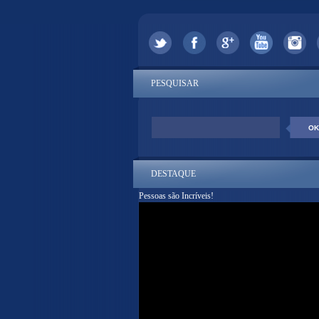
PESQUISAR
DESTAQUE
Pessoas são Incríveis!