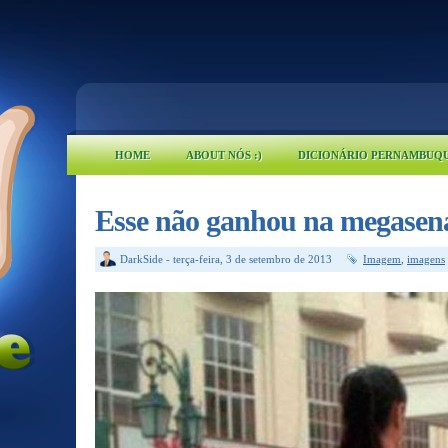
HOME
ABOUT NÓS :)
DICIONÁRIO PERNAMBUQ
Esse não ganhou na megasen
DarkSide
-
terça-feira, 3 de setembro de 2013
Imagem
,
imagens