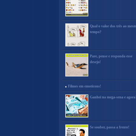
Qual o valor dos três ao mes
tempo?
Pare, pense e responda esse
desejo!
Filmes em emoticons!
Ganhei na mega-sena e agora
Se souber, passa a frente!