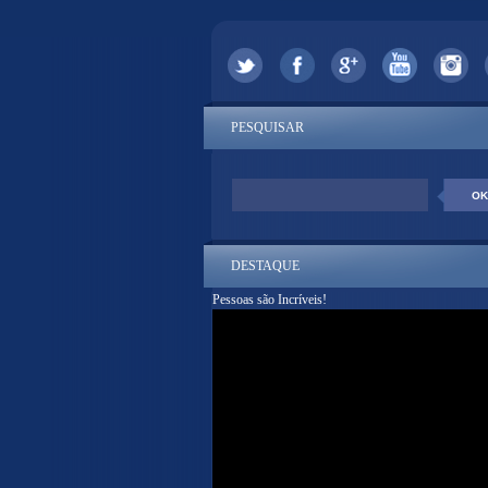
PESQUISAR
DESTAQUE
Pessoas são Incríveis!