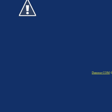
Danosse.COM
©