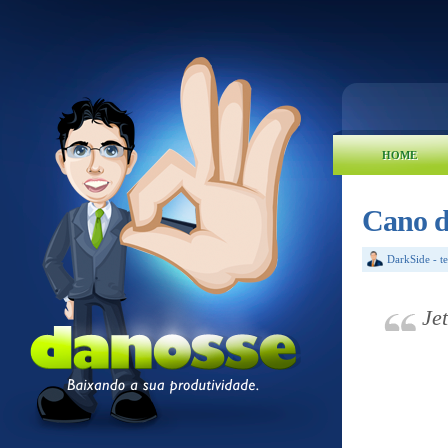
HOME
Cano d
DarkSide
-
t
Je