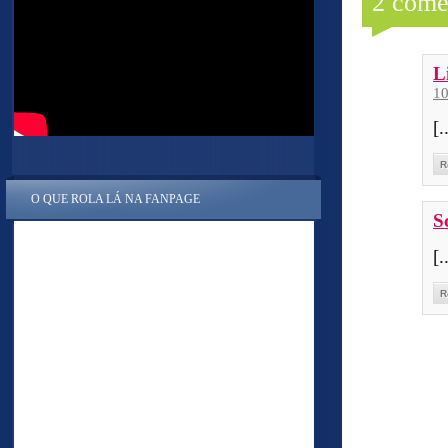
2 come
L
1
[
R
O QUE ROLA LÁ NA FANPAGE
S
[
R