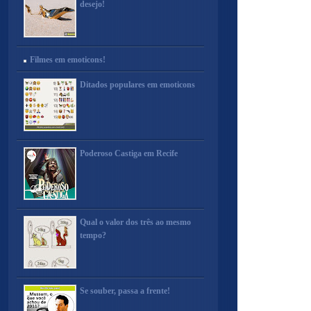
desejo!
Filmes em emoticons!
Ditados populares em emoticons
Poderoso Castiga em Recife
Qual o valor dos três ao mesmo
tempo?
Se souber, passa a frente!