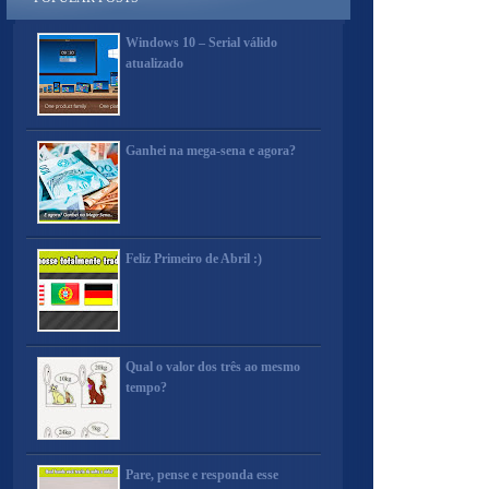
Windows 10 – Serial válido
atualizado
Ganhei na mega-sena e agora?
Feliz Primeiro de Abril :)
Qual o valor dos três ao mesmo
tempo?
Pare, pense e responda esse