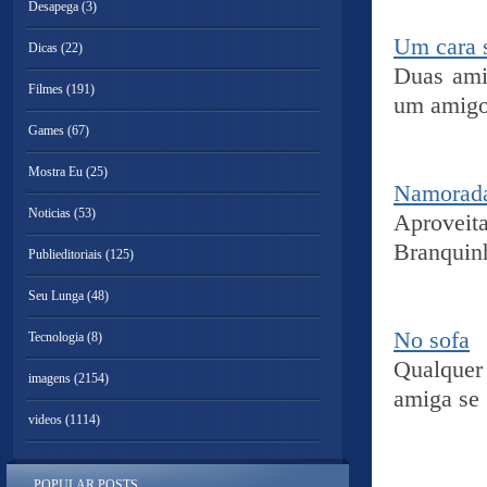
Desapega
(3)
Um cara 
Dicas
(22)
Duas ami
Filmes
(191)
um amigo 
Games
(67)
Mostra Eu
(25)
Namorada
Noticias
(53)
Aproveita
Branquinh
Publieditoriais
(125)
Seu Lunga
(48)
No sofa
Tecnologia
(8)
Qualquer
imagens
(2154)
amiga se 
videos
(1114)
POPULAR POSTS