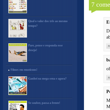
7 come
Qual o valor dos três ao mesmo
E
tempo?
D
a
Pare, pense e responda esse
R
desejo!
b
o
Filmes em emoticons!
R
Ganhei na mega-sena e agora?
P
M
Se souber, passa a frente!
M