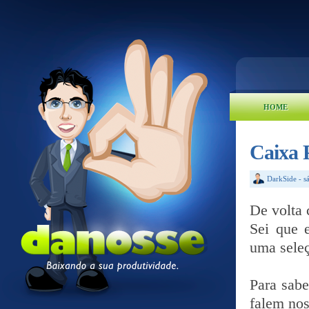
HOME
Caixa 
DarkSide
-
s
De volta
Sei que 
uma sele
Para sabe
falem nos