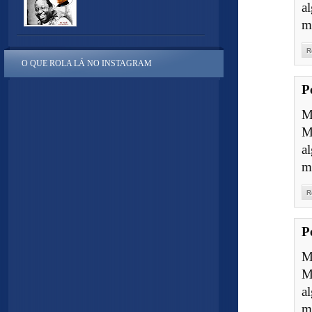
a
m
R
O QUE ROLA LÁ NO INSTAGRAM
P
M
M
a
m
R
P
M
M
a
m