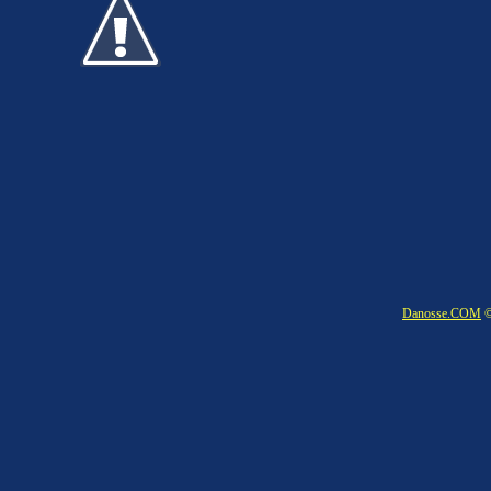
Danosse.COM
©