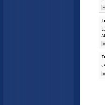
R
J
T
h
R
J
Q
R