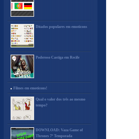
Ditados populares em emoticons
Poderoso Castiga em Recife
Filmes em emoticons!
Qual o valor dos três ao mesmo
tempo?
DOWNLOAD: Vaza Game of
Thrones 7ª Temporada