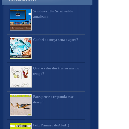
Windows 10 – Serial válido
atualizado
Ganhei na mega-sena e agora?
Qual o valor dos três ao mesmo
tempo?
Pare, pense e responda esse
desejo!
Feliz Primeiro de Abril :)