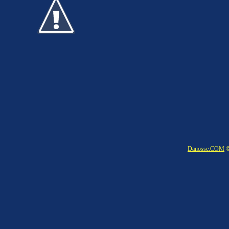
Danosse.COM
©