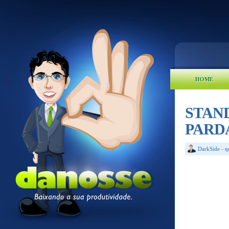
HOME
STAN
PARDA
DarkSide
-
q