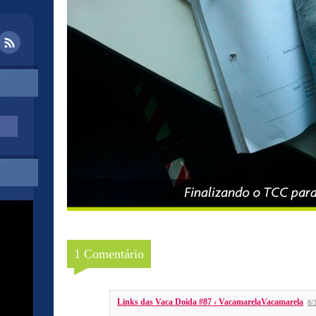
1 Comentário
Links das Vaca Doida #87 ‹ VacamarelaVacamarela
8/