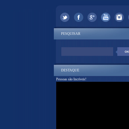
PESQUISAR
DESTAQUE
Pessoas são Incríveis!