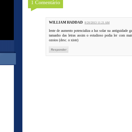
1 Comentário
WILLIAM HADDAD
8/20/2013 11:21 AM
lente de aumento potencializa a luz solar na antiguidade
tamanho das letras assim o estudioso podia ler com mai
ozoios (desc. o xiste)
Responder