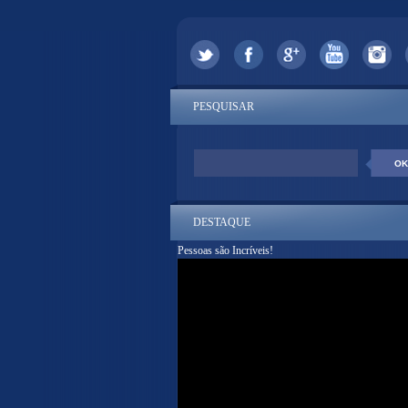
PESQUISAR
DESTAQUE
Pessoas são Incríveis!