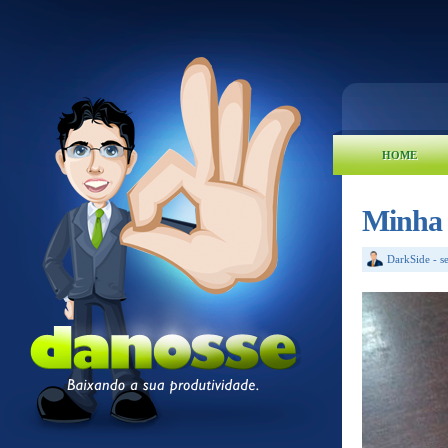
HOME
Minha 
DarkSide
-
s