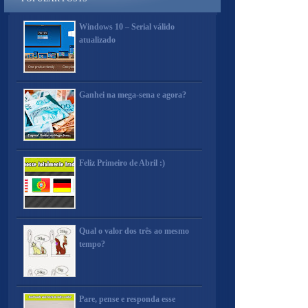
Windows 10 – Serial válido
atualizado
Ganhei na mega-sena e agora?
Feliz Primeiro de Abril :)
Qual o valor dos três ao mesmo
tempo?
Pare, pense e responda esse