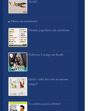
desejo!
Filmes em emoticons!
Ditados populares em emoticons
Poderoso Castiga em Recife
Qual o valor dos três ao mesmo
tempo?
Se souber, passa a frente!