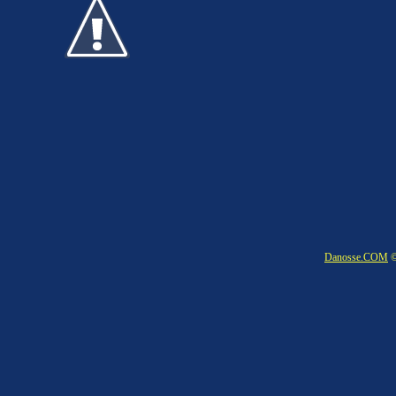
Danosse.COM
©