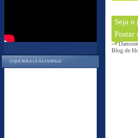
Seja o
Postar
--- Danoss
Blog de Hu
O QUE ROLA LÁ NA FANPAGE