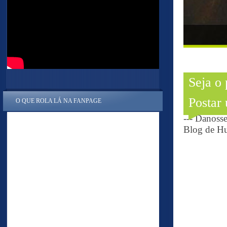
Seja o
Postar
O QUE ROLA LÁ NA FANPAGE
--- Danoss
Blog de Hu