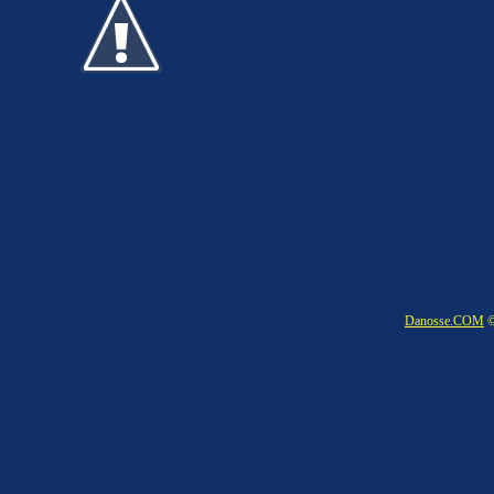
Danosse.COM
©