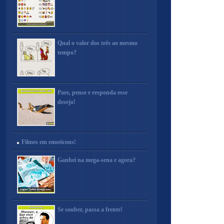
Qual o valor dos três ao mesmo
tempo?
Pare, pense e responda esse
desejo!
Filmes em emoticons!
Ganhei na mega-sena e agora?
Se souber, passa a frente!