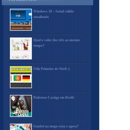
Windows 10 – Serial válido
atualizado
Qual o valor dos três ao mesmo
tempo?
Feliz Primeiro de Abril :)
Poderoso Castiga em Recife
Ganhei na mega-sena e agora?