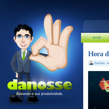
HOME
Hora d
DarkSide
-
s