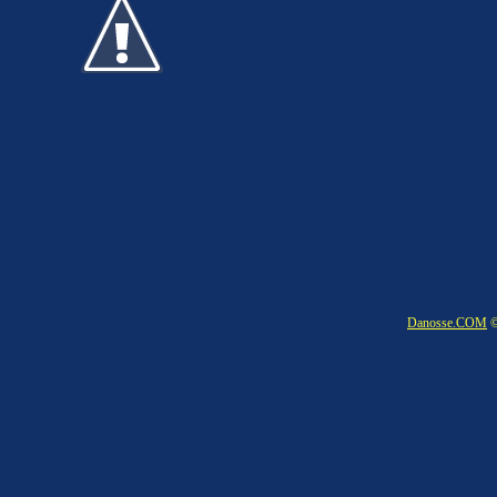
Danosse.COM
©