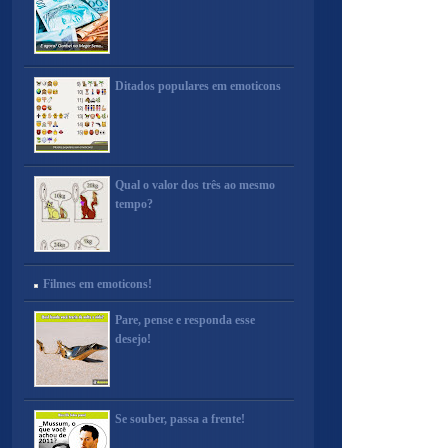
Ditados populares em emoticons
Qual o valor dos três ao mesmo
tempo?
Filmes em emoticons!
Pare, pense e responda esse
desejo!
Se souber, passa a frente!