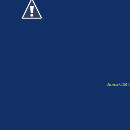
Danosse.COM
©