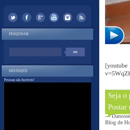
PESQUISAR
[yout
DESTAQUE
v=5WqZ
Pessoas são Incríveis!
Seja o
Postar
--- Danoss
Blog de Hu