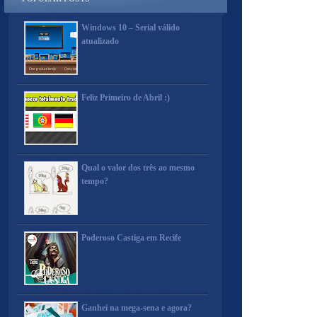
Windows 10 – Serial válido
atualizado
Feliz Primeiro de Abril :)
Qual o valor dos três ao mesmo
tempo?
Poderoso Castiga em Recife
Ganhei na mega-sena e agora?