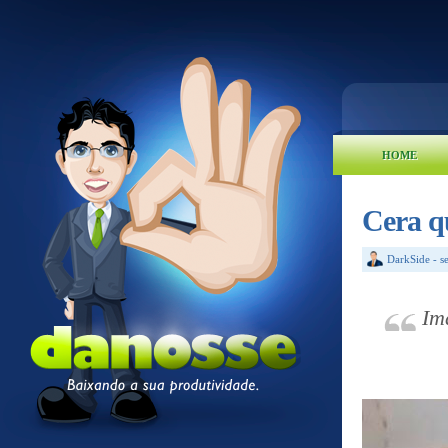
HOME
Cera qu
DarkSide
-
s
Im