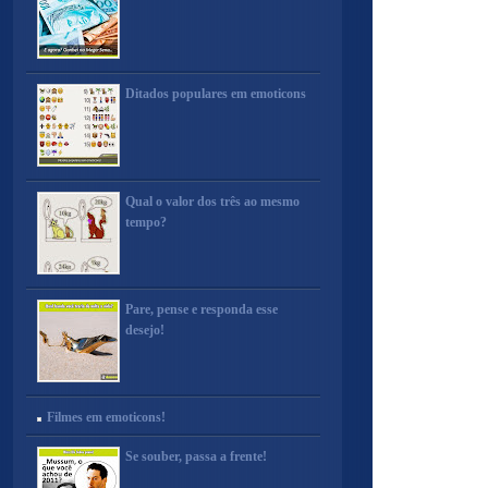
Ditados populares em emoticons
Qual o valor dos três ao mesmo
tempo?
Pare, pense e responda esse
desejo!
Filmes em emoticons!
Se souber, passa a frente!