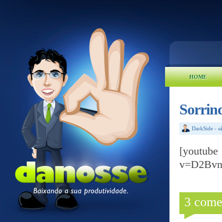
HOME
Sorrin
DarkSide
-
s
[yout
v=D2Bv
3 come