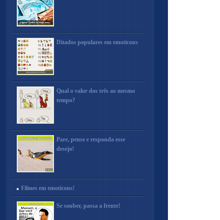
Ditados populares em emoticons
Qual o valor dos três ao mesmo
tempo?
Pare, pense e responda esse
desejo!
Filmes em emoticons!
Se souber, passa a frente!