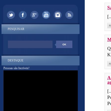
S
[.
R
PESQUISAR
M
K
DESTAQUE
R
Pessoas são Incríveis!
A
a
[
P
P