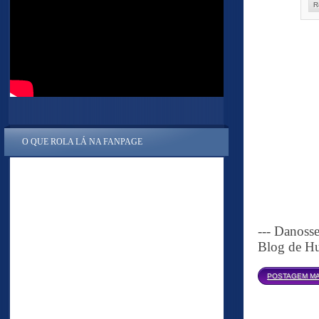
R
O QUE ROLA LÁ NA FANPAGE
--- Danoss
Blog de Hu
POSTAGEM MA