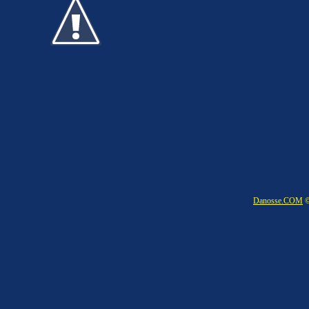
Danosse.COM
©