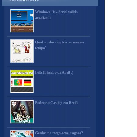
Windows 10 – Serial válido
atualizado
Qual o valor dos três ao mesmo
tempo?
Feliz Primeiro de Abril :)
Poderoso Castiga em Recife
Ganhei na mega-sena e agora?