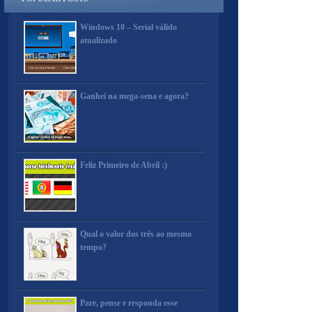
Windows 10 – Serial válido
atualizado
Ganhei na mega-sena e agora?
Feliz Primeiro de Abril :)
Qual o valor dos três ao mesmo
tempo?
Pare, pense e responda esse