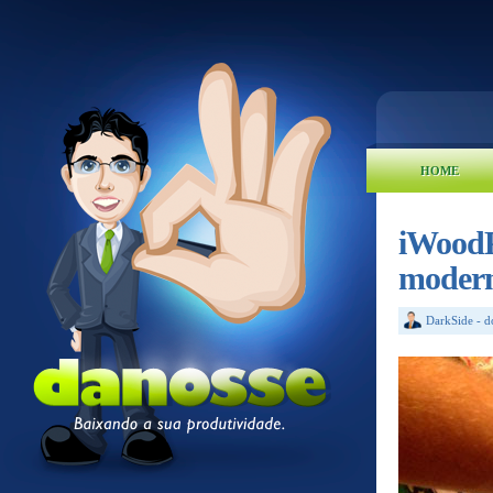
HOME
iWoodP
moder
DarkSide
-
d