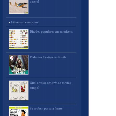
desejo!
Filmes em emoticons!
Ditados populares em emoticons
Poderoso Castiga em Recife
Qual o valor dos três ao mesmo
tempo?
Se souber, passa a frente!