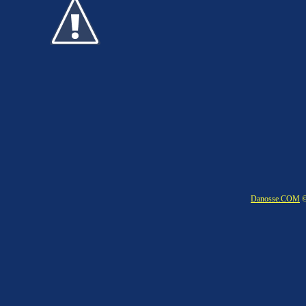
Danosse.COM
©