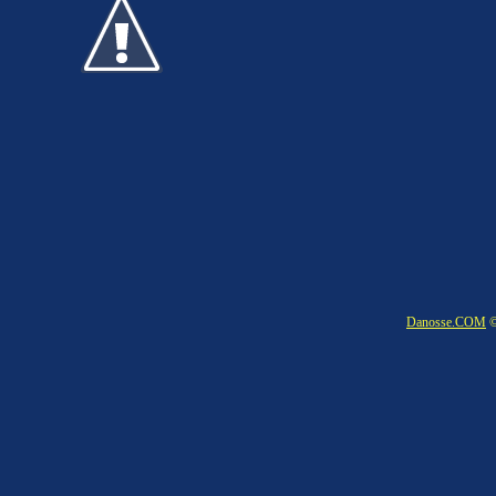
Danosse.COM
©