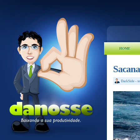
HOME
Sacana
DarkSide
-
t