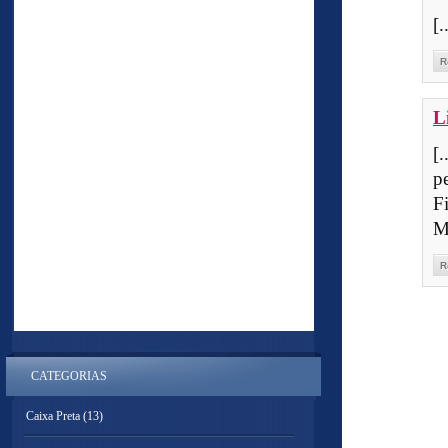
[
R
L
[
p
F
M
R
CATEGORIAS
Caixa Preta
(13)