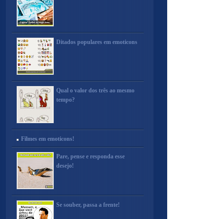
Ditados populares em emoticons
Qual o valor dos três ao mesmo
tempo?
Filmes em emoticons!
Pare, pense e responda esse
desejo!
Se souber, passa a frente!