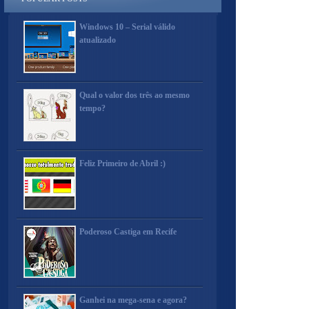
Windows 10 – Serial válido
atualizado
Qual o valor dos três ao mesmo
tempo?
Feliz Primeiro de Abril :)
Poderoso Castiga em Recife
Ganhei na mega-sena e agora?