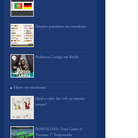
Ditados populares em emoticons
Poderoso Castiga em Recife
Filmes em emoticons!
Qual o valor dos três ao mesmo
tempo?
DOWNLOAD: Vaza Game of
Thrones 7ª Temporada