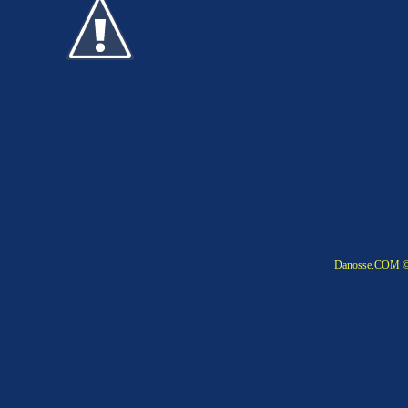
Danosse.COM
©