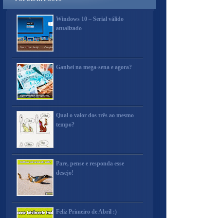
Windows 10 – Serial válido
atualizado
Ganhei na mega-sena e agora?
Qual o valor dos três ao mesmo
tempo?
Pare, pense e responda esse
desejo!
Feliz Primeiro de Abril :)