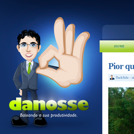
HOME
Pior qu
DarkSide
-
s