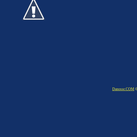
Danosse.COM
©