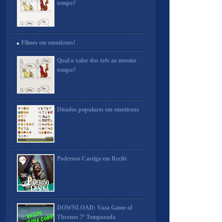
tempo?
Filmes em emoticons!
Qual o valor dos três ao mesmo
tempo?
Ditados populares em emoticons
Poderoso Castiga em Recife
DOWNLOAD: Vaza Game of
Thrones 7ª Temporada