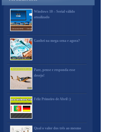
Windows 10 – Serial válido
atualizado
Ganhei na mega-sena e agora?
Pare, pense e responda esse
desejo!
Feliz Primeiro de Abril :)
Qual o valor dos três ao mesmo