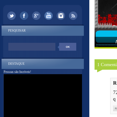
PESQUISAR
DESTAQUE
1 Comentá
Pessoas são Incríveis!
R
7
q
R