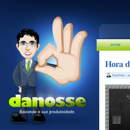
HOME
Hora d
DarkSide
-
s