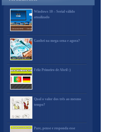
Windows 10 – Serial válido
atualizado
Ganhei na mega-sena e agora?
Feliz Primeiro de Abril :)
Qual o valor dos três ao mesmo
tempo?
Pare, pense e responda esse