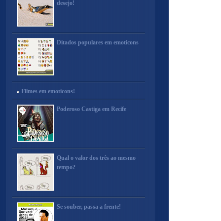
desejo!
Ditados populares em emoticons
Filmes em emoticons!
Poderoso Castiga em Recife
Qual o valor dos três ao mesmo
tempo?
Se souber, passa a frente!