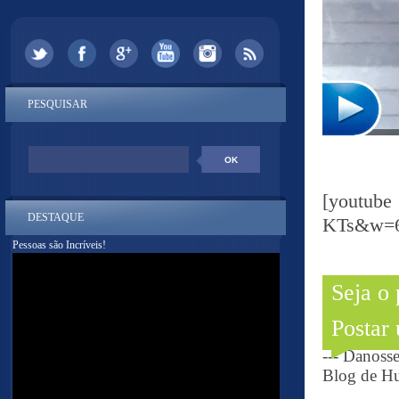
PESQUISAR
[youtu
DESTAQUE
KTs&w=6
Pessoas são Incríveis!
Seja o
Postar
--- Danoss
Blog de Hu