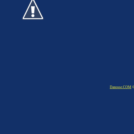
Danosse.COM
©