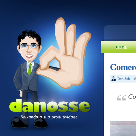
HOME
Comerci
DarkSide
-
s
Co