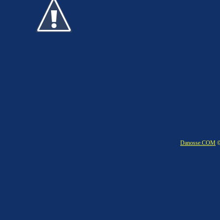
Danosse.COM
©