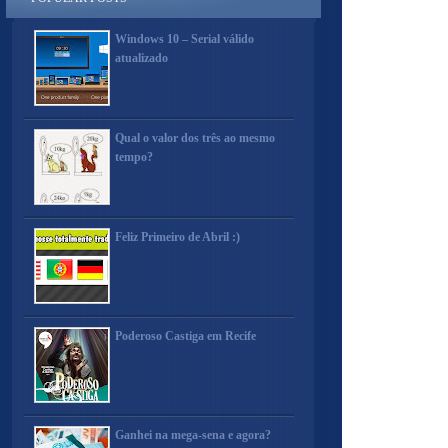
Windows 10 – Serial válido
atualizado
Qual o valor dos três ao mesmo
tempo?
Feliz Primeiro de Abril :)
Poderoso Castiga em Recife
Ganhei na mega-sena e agora?