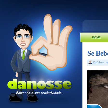
HOME
Se Beb
DarkSide
-
s