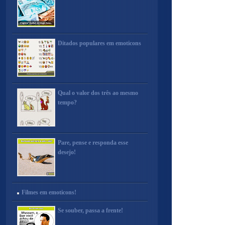
Ditados populares em emoticons
Qual o valor dos três ao mesmo
tempo?
Pare, pense e responda esse
desejo!
Filmes em emoticons!
Se souber, passa a frente!