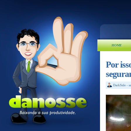
HOME
Por iss
segura
DarkSide
-
s