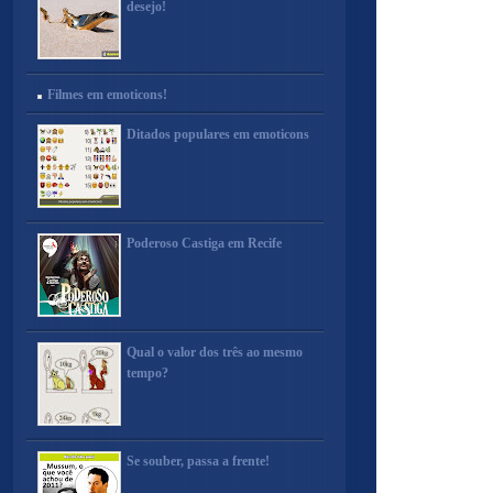
desejo!
Filmes em emoticons!
Ditados populares em emoticons
Poderoso Castiga em Recife
Qual o valor dos três ao mesmo
tempo?
Se souber, passa a frente!