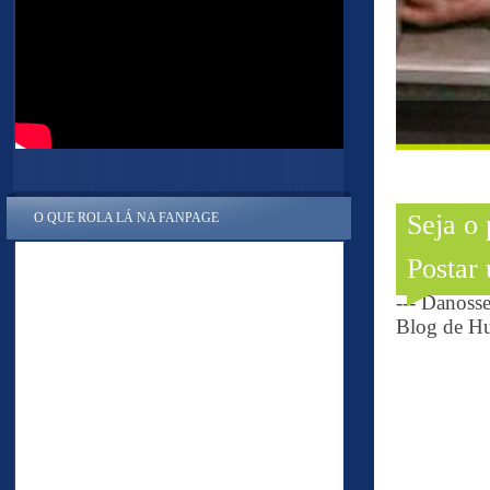
Seja o
O QUE ROLA LÁ NA FANPAGE
Postar
--- Danoss
Blog de Hu