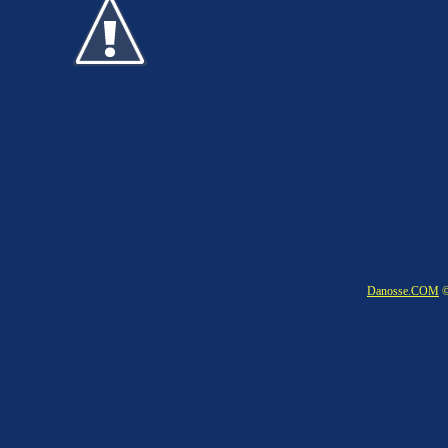
Danosse.COM
©