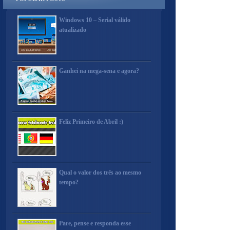
Windows 10 – Serial válido
atualizado
Ganhei na mega-sena e agora?
Feliz Primeiro de Abril :)
Qual o valor dos três ao mesmo
tempo?
Pare, pense e responda esse