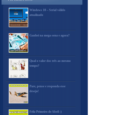
Windows 10 – Serial válido
atualizado
Ganhei na mega-sena e agora?
Qual o valor dos três ao mesmo
tempo?
Pare, pense e responda esse
desejo!
Feliz Primeiro de Abril :)