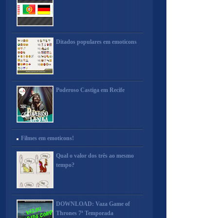
Ditados populares em emoticons
Poderoso Castiga em Recife
Filmes em emoticons!
Qual o valor dos três ao mesmo
tempo?
DOWNLOAD: Vaza Game of
Thrones 7ª Temporada