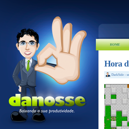
HOME
Hora d
DarkSide
-
s