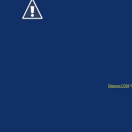
Danosse.COM
©