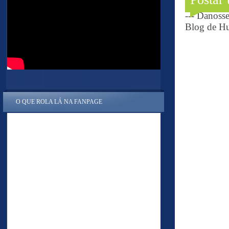
--- Danoss
Blog de Hu
O QUE ROLA LÁ NA FANPAGE