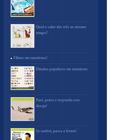
Qual o valor dos três ao mesmo
tempo?
Filmes em emoticons!
Ditados populares em emoticons
Pare, pense e responda esse
desejo!
Se souber, passa a frente!