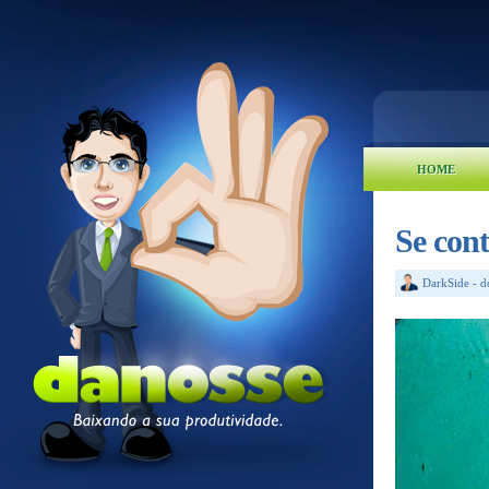
HOME
Se cont
DarkSide
-
d