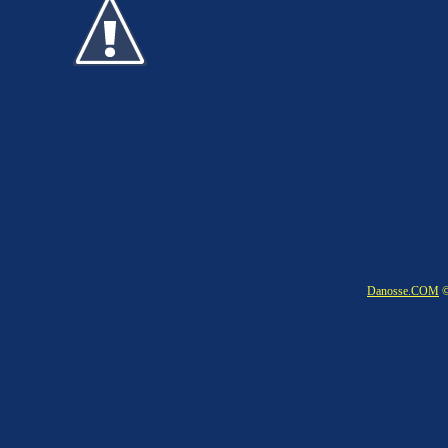
Danosse.COM
©