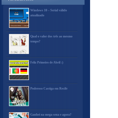
Windows 10 – Serial válido
atualizado
Qual o valor dos três ao mesmo
tempo?
Feliz Primeiro de Abril :)
Poderoso Castiga em Recife
Ganhei na mega-sena e agora?