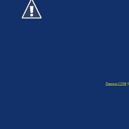
Danosse.COM
©