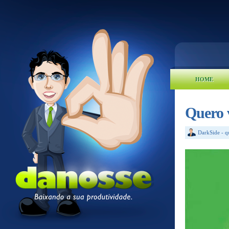
HOME
Quero 
DarkSide
-
q