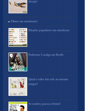
desejo!
Filmes em emoticons!
Ditados populares em emoticons
Poderoso Castiga em Recife
Qual o valor dos três ao mesmo
tempo?
Se souber, passa a frente!