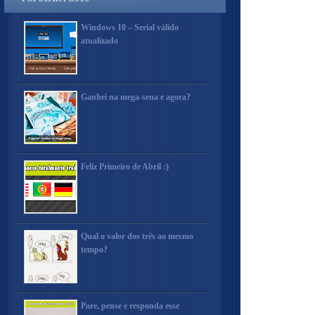
Windows 10 – Serial válido
atualizado
Ganhei na mega-sena e agora?
Feliz Primeiro de Abril :)
Qual o valor dos três ao mesmo
tempo?
Pare, pense e responda esse