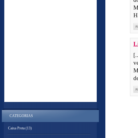
M
H
R
L
[
v
M
d
R
CATEGORIAS
Caixa Preta
(13)