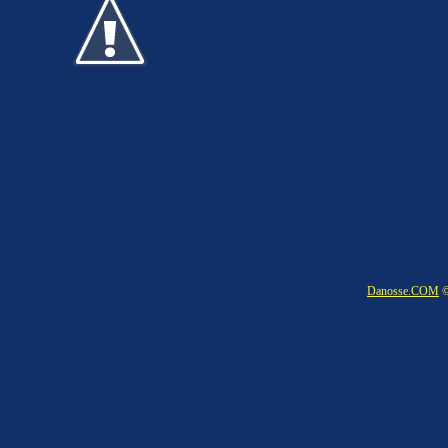
Danosse.COM
©