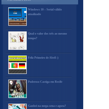
Windows 10 – Serial válido
atualizado
Qual o valor dos três ao mesmo
tempo?
Feliz Primeiro de Abril :)
Poderoso Castiga em Recife
Ganhei na mega-sena e agora?