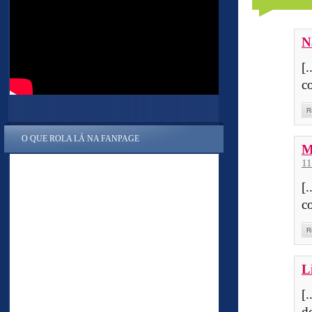
N
[
c
R
O QUE ROLA LÁ NA FANPAGE
M
1
[
c
R
L
[
d