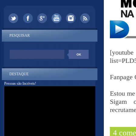
PESQUISAR
[youtub
list=PL
DESTAQUE
Fanpage 
Pessoas são Incríveis!
Estou me
Sigam
recrutame
4 come