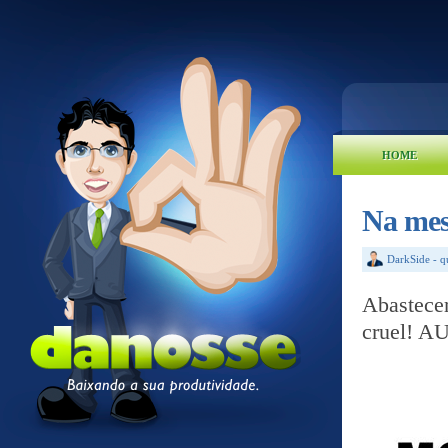
HOME
Na me
DarkSide
-
q
Abastece
cruel!