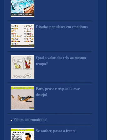
Ditados populares em emoticons
Qual o valor dos três ao mesmo
tempo?
Pare, pense e responda esse
desejo!
Filmes em emoticons!
Se souber, passa a frente!