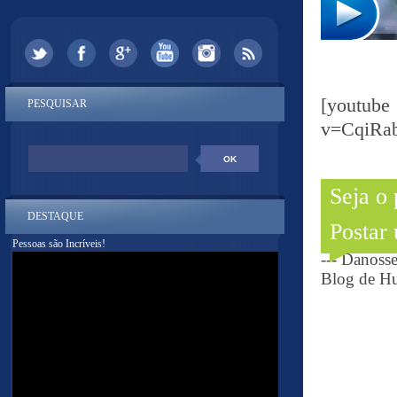
[yout
PESQUISAR
v=CqiRa
Seja o
DESTAQUE
Postar
Pessoas são Incríveis!
--- Danoss
Blog de Hu