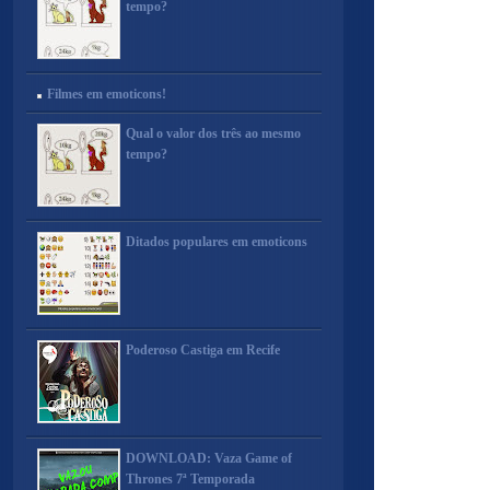
tempo?
Filmes em emoticons!
Qual o valor dos três ao mesmo
tempo?
Ditados populares em emoticons
Poderoso Castiga em Recife
DOWNLOAD: Vaza Game of
Thrones 7ª Temporada