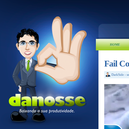
HOME
Fail C
DarkSide
-
s