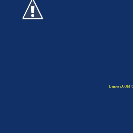
Danosse.COM
©