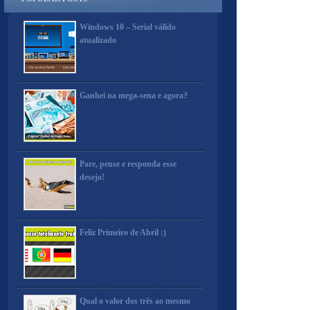
Windows 10 – Serial válido
atualizado
Ganhei na mega-sena e agora?
Pare, pense e responda esse
desejo!
Feliz Primeiro de Abril :)
Qual o valor dos três ao mesmo