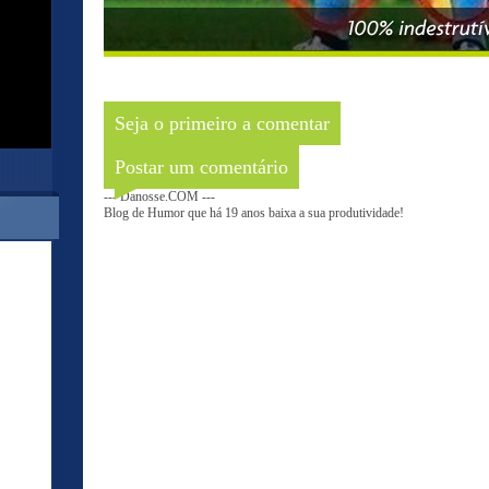
Seja o primeiro a comentar
Postar um comentário
--- Danosse.COM ---
Blog de Humor que há 19 anos baixa a sua produtividade!