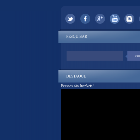
PESQUISAR
DESTAQUE
Pessoas são Incríveis!