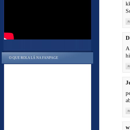
k
S
R
D
A
hi
O QUE ROLA LÁ NA FANPAGE
R
J
p
a
R
w