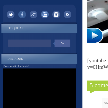
PESQUISAR
DESTAQUE
[yout
v=0HmW
Pessoas são Incríveis!
5 come
e