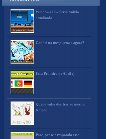
Windows 10 – Serial válido
atualizado
Ganhei na mega-sena e agora?
Feliz Primeiro de Abril :)
Qual o valor dos três ao mesmo
tempo?
Pare, pense e responda esse