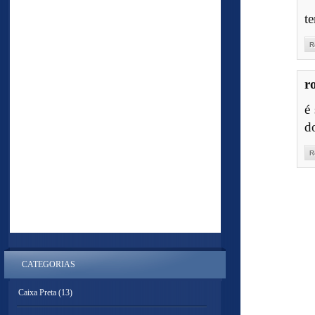
te
R
r
é
d
R
CATEGORIAS
Caixa Preta
(13)