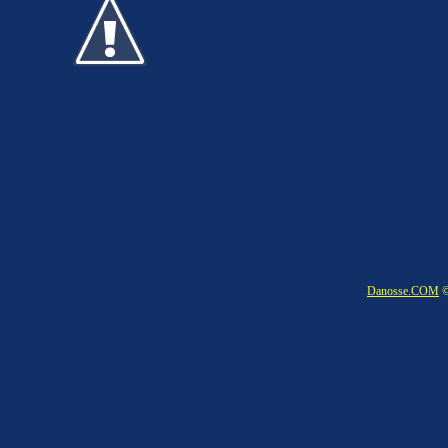
Danosse.COM
©