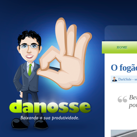
HOME
O fogã
DarkSide
-
s
Be
po