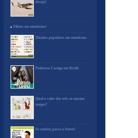
desejo!
Filmes em emoticons!
Ditados populares em emoticons
Poderoso Castiga em Recife
Qual o valor dos três ao mesmo
tempo?
Se souber, passa a frente!