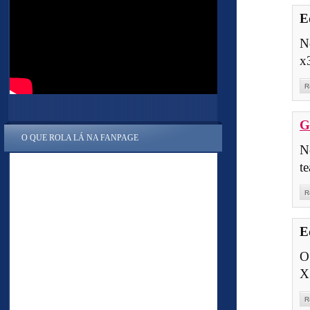
E
N
x
R
G
O QUE ROLA LÁ NA FANPAGE
N
t
R
E
O
X
R