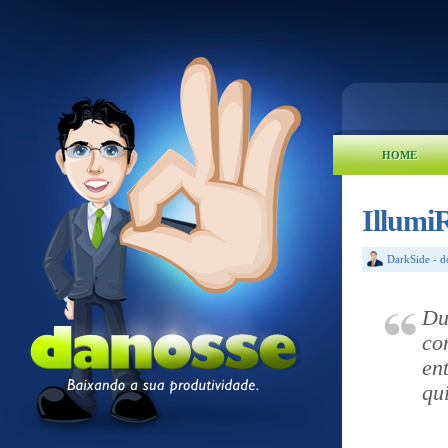
HOME
Illumi
DarkSide
-
d
Du
co
en
qu