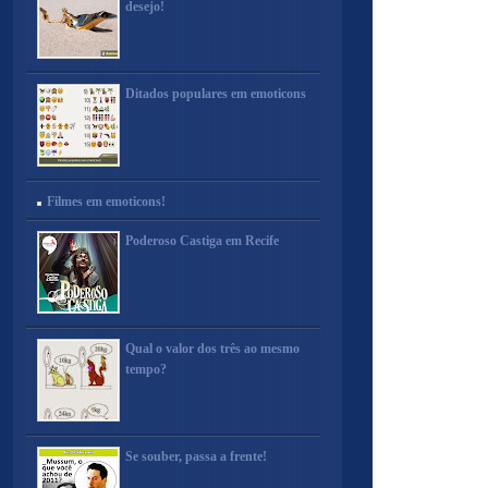
desejo!
Ditados populares em emoticons
Filmes em emoticons!
Poderoso Castiga em Recife
Qual o valor dos três ao mesmo
tempo?
Se souber, passa a frente!