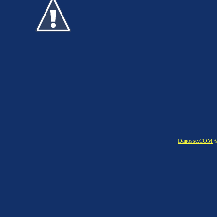
Danosse.COM
©