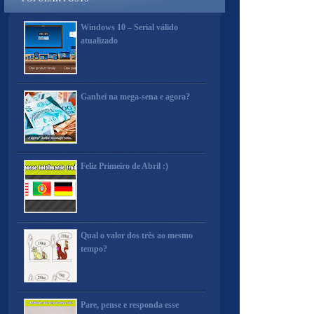
Windows 10 – Serial válido
atualizado
Ganhei na mega-sena e agora?
Feliz Primeiro de Abril :)
Qual o valor dos três ao mesmo
tempo?
Pare, pense e responda esse