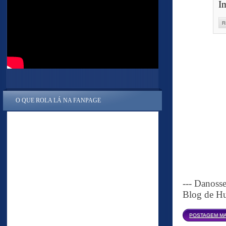
I
R
O QUE ROLA LÁ NA FANPAGE
--- Danoss
Blog de Hu
POSTAGEM MA