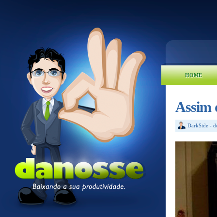
HOME
Assim d
DarkSide
-
d