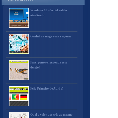
Windows 10 – Serial válido
atualizado
Ganhei na mega-sena e agora?
Pare, pense e responda esse
desejo!
Feliz Primeiro de Abril :)
Qual o valor dos três ao mesmo