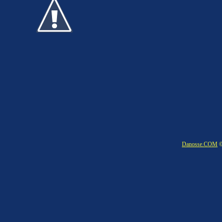
Danosse.COM
©