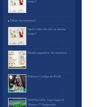
tempo?
Filmes em emoticons!
Qual o valor dos três ao mesmo
tempo?
Ditados populares em emoticons
Poderoso Castiga em Recife
DOWNLOAD: Vaza Game of
Thrones 7ª Temporada