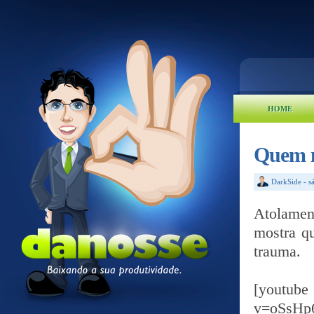
HOME
Quem n
DarkSide
-
s
Atolame
mostra q
trauma.
[yout
v=oSsHp