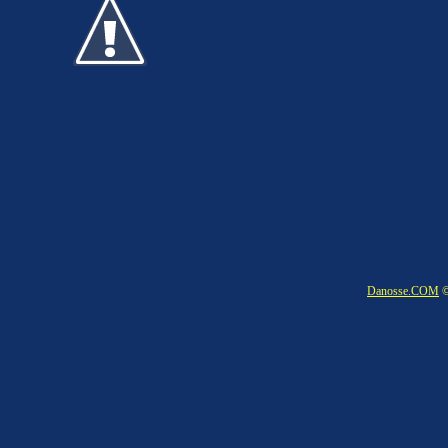
Danosse.COM
©