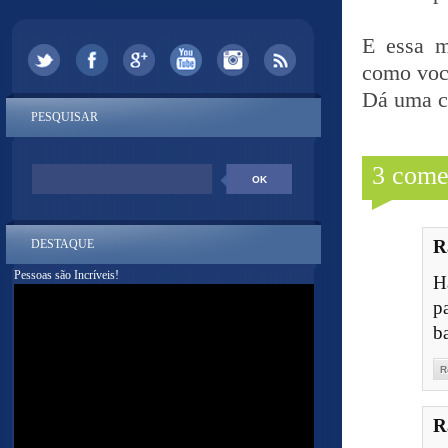
E essa m
como você
Dá uma co
PESQUISAR
3 come
R
DESTAQUE
Pessoas são Incríveis!
H
p
b
R
R