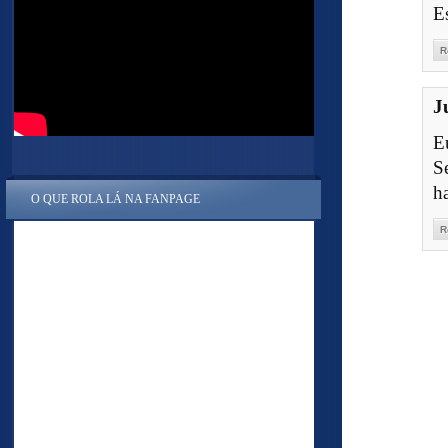
E
R
J
E
S
h
O QUE ROLA LÁ NA FANPAGE
R