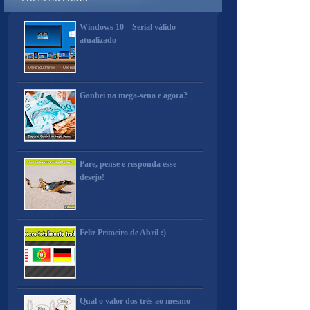
Windows 10 – Serial válido
atualizado
Ganhei na mega-sena e agora?
Pare, pense e responda esse
desejo!
Feliz Primeiro de Abril :)
Qual o valor dos três ao mesmo