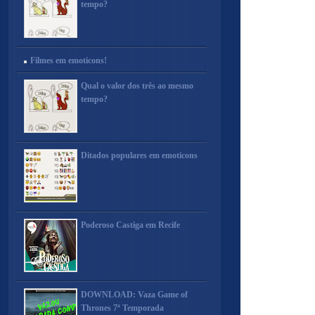
tempo?
Filmes em emoticons!
Qual o valor dos três ao mesmo
tempo?
Ditados populares em emoticons
Poderoso Castiga em Recife
DOWNLOAD: Vaza Game of
Thrones 7ª Temporada