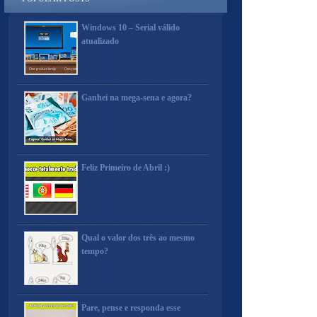
Windows 10 – Serial válido
atualizado
Ganhei na mega-sena e agora?
Feliz Primeiro de Abril :)
Qual o valor dos três ao mesmo
tempo?
Pare, pense e responda esse