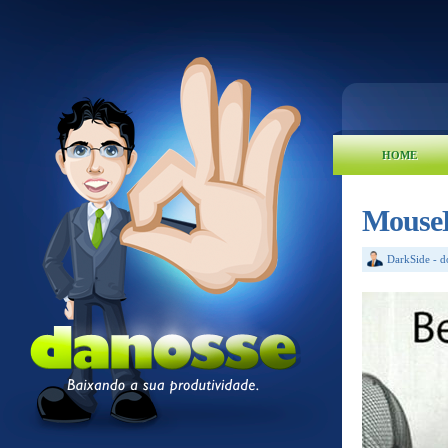
HOME
Mouse
DarkSide
-
d