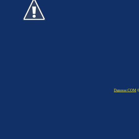
Danosse.COM
©