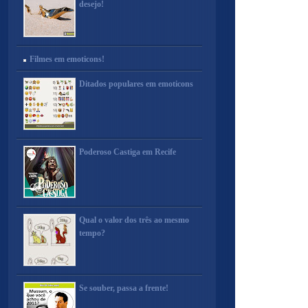
desejo!
Filmes em emoticons!
Ditados populares em emoticons
Poderoso Castiga em Recife
Qual o valor dos três ao mesmo
tempo?
Se souber, passa a frente!