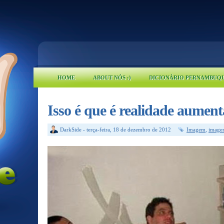
HOME
ABOUT NÓS :)
DICIONÁRIO PERNAMBUQ
Isso é que é realidade aumen
DarkSide
-
terça-feira, 18 de dezembro de 2012
Imagem
,
image