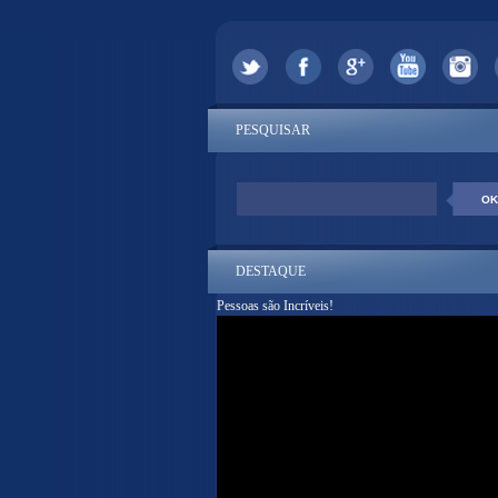
PESQUISAR
DESTAQUE
Pessoas são Incríveis!