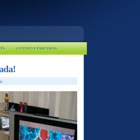
UÊS
CONTATO E PARCERIAS
tada!
ns