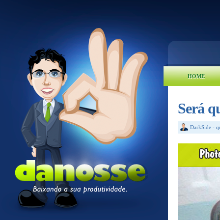
HOME
Será q
DarkSide
-
q