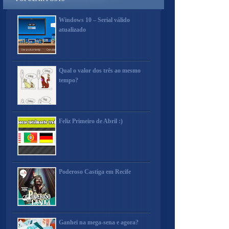
Windows 10 – Serial válido
atualizado
Qual o valor dos três ao mesmo
tempo?
Feliz Primeiro de Abril :)
Poderoso Castiga em Recife
Ganhei na mega-sena e agora?