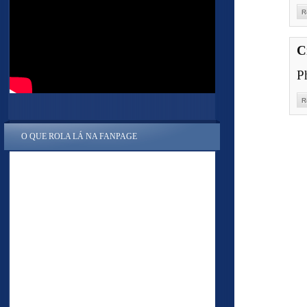
R
C
P
R
O QUE ROLA LÁ NA FANPAGE