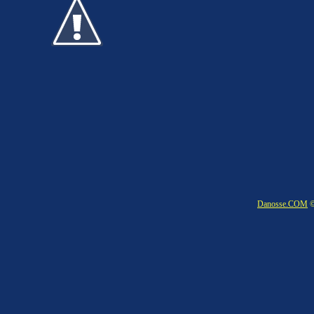
Danosse.COM
©