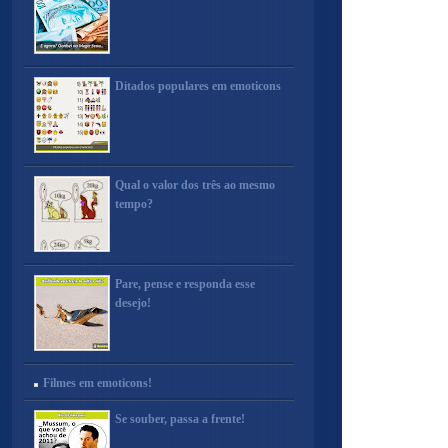
Ditados populares em emoticons
Qual o valor dos três ao mesmo
tempo?
Pare, pense e responda esse
desejo!
Filmes em emoticons!
Se souber, passa a frente!