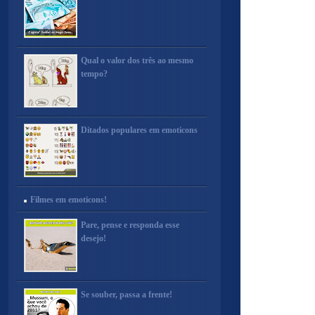
Qual o valor dos três ao mesmo
tempo?
Ditados populares em emoticons
Filmes em emoticons!
Pare, pense e responda esse
desejo!
Se souber, passa a frente!