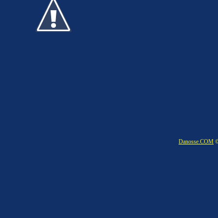
Danosse.COM
©