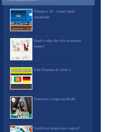
Windows 10 – Serial válido
atualizado
Qual o valor dos três ao mesmo
tempo?
Feliz Primeiro de Abril :)
Poderoso Castiga em Recife
Ganhei na mega-sena e agora?