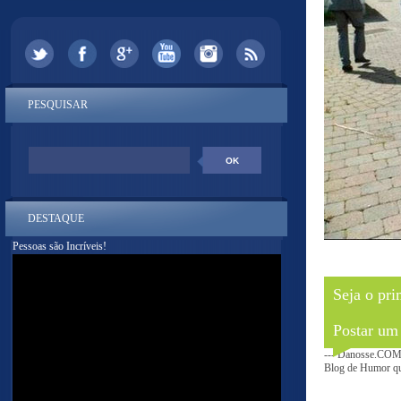
PESQUISAR
DESTAQUE
Pessoas são Incríveis!
Seja o pri
Postar um
--- Danosse.COM 
Blog de Humor que