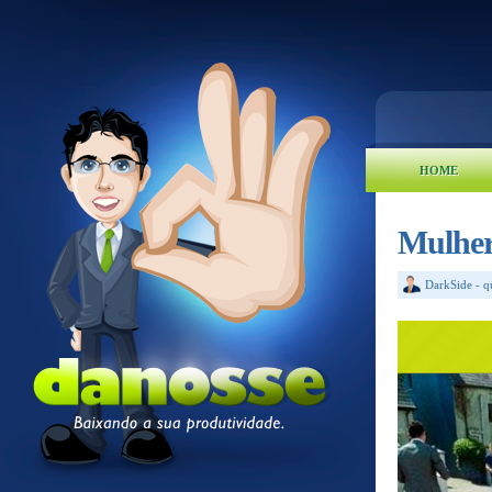
HOME
Mulher
DarkSide
-
q