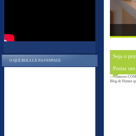
Seja o pri
O QUE ROLA LÁ NA FANPAGE
Postar um
--- Danosse.COM 
Blog de Humor que