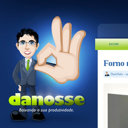
HOME
Forno 
DarkSide
-
s