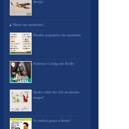
desejo!
Filmes em emoticons!
Ditados populares em emoticons
Poderoso Castiga em Recife
Qual o valor dos três ao mesmo
tempo?
Se souber, passa a frente!