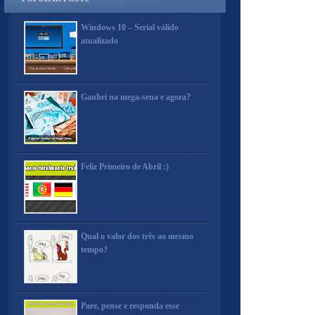
Windows 10 – Serial válido
atualizado
Ganhei na mega-sena e agora?
Feliz Primeiro de Abril :)
Qual o valor dos três ao mesmo
tempo?
Pare, pense e responda esse