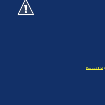
Danosse.COM
©