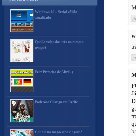
M
Windows 10 – Serial válido
atualizado
R
w
Qual o valor dos três ao mesmo
t
tempo?
R
Feliz Primeiro de Abril :)
M
F
J
D
Poderoso Castiga em Recife
g
t
q
b
Ganhei na mega-sena e agora?