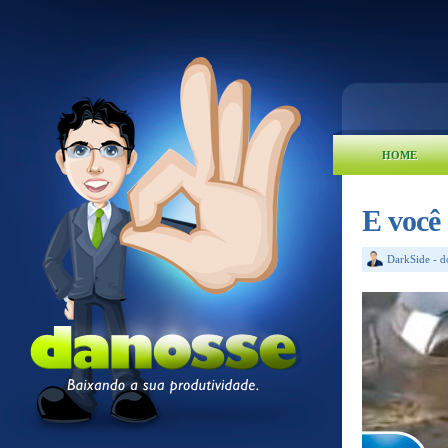
HOME
E você
DarkSide
-
d