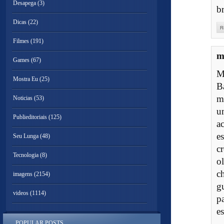
Desapega
(3)
br
Dicas
(22)
R
Filmes
(191)
Games
(67)
M
Mostra Eu
(25)
B
m
Noticias
(53)
u
Publieditoriais
(125)
a
e
Seu Lunga
(48)
c
Tecnologia
(8)
o
c
imagens
(2154)
g
videos
(1114)
p
e
POPULAR POSTS