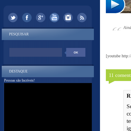
Aind
PESQUISAR
[youtube htt
DESTAQUE
11 coment
Pessoas são Incríveis!
R
S
c
t
i