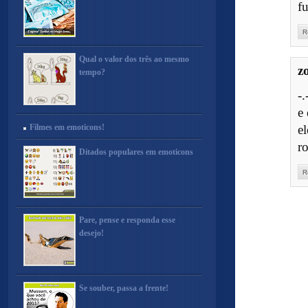
fu
R
Qual o valor dos três ao mesmo
z
tempo?
-.
e 
Filmes em emoticons!
e
ro
Ditados populares em emoticons
R
Pare, pense e responda esse
desejo!
Se souber, passa a frente!