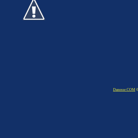
Danosse.COM
©