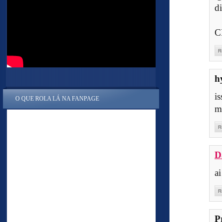
di
C
R
h
i
O QUE ROLA LÁ NA FANPAGE
m
R
D
ai
R
P