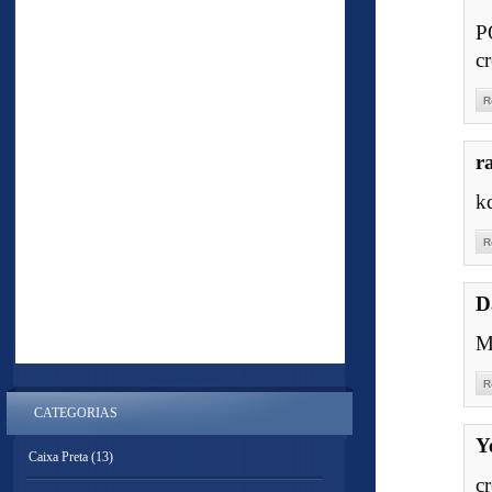
P
c
R
r
kd
R
D
M
R
CATEGORIAS
Y
Caixa Preta
(13)
c