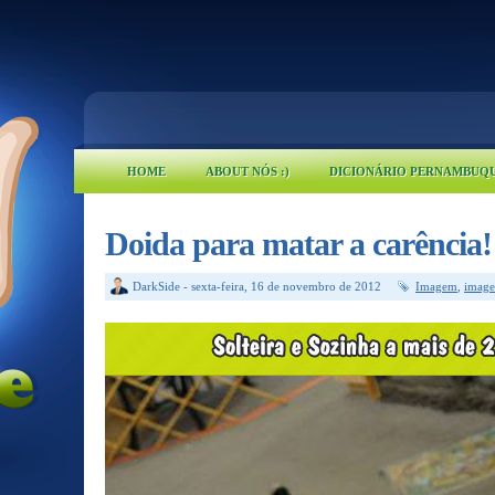
HOME
ABOUT NÓS :)
DICIONÁRIO PERNAMBUQ
Doida para matar a carência!
DarkSide
-
sexta-feira, 16 de novembro de 2012
Imagem
,
image