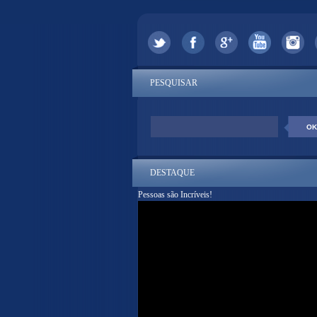
PESQUISAR
DESTAQUE
Pessoas são Incríveis!