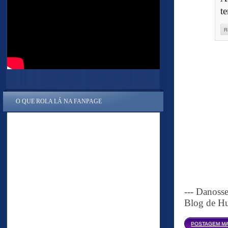
te
R
O QUE ROLA LÁ NA FANPAGE
--- Danoss
Blog de Hu
POSTAGEM MA