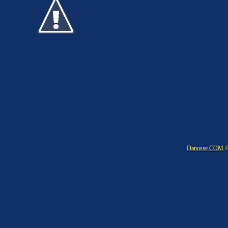
Danosse.COM
©