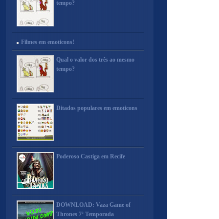
tempo?
Filmes em emoticons!
Qual o valor dos três ao mesmo
tempo?
Ditados populares em emoticons
Poderoso Castiga em Recife
DOWNLOAD: Vaza Game of
Thrones 7ª Temporada