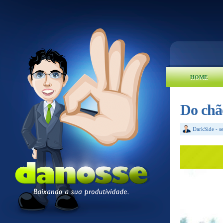
HOME
Do chã
DarkSide
-
s