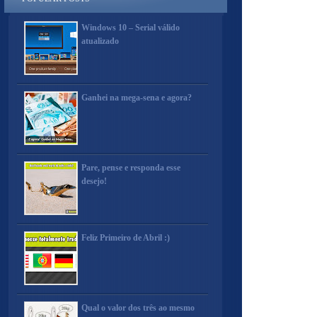
Windows 10 – Serial válido
atualizado
Ganhei na mega-sena e agora?
Pare, pense e responda esse
desejo!
Feliz Primeiro de Abril :)
Qual o valor dos três ao mesmo