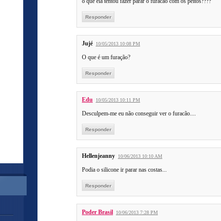
o que ela tentou fazer parar o furacão com os peitos????
Responder
Jujé
10/05/2013 10:08 PM
O que é um furação?
Responder
Edu
10/05/2013 10:11 PM
Desculpem-me eu não conseguir ver o furacão....
Responder
Hellenjeanny
10/06/2013 10:10 AM
Podia o silicone ir parar nas costas...
Responder
Poder Brasil
10/06/2013 7:28 PM