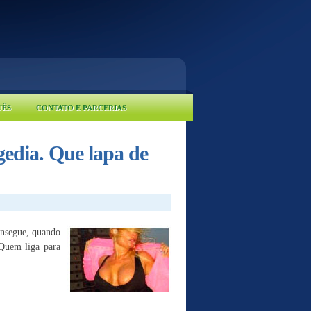
UÊS
CONTATO E PARCERIAS
gedia. Que lapa de
onsegue, quando
 Quem liga para