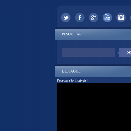
PESQUISAR
DESTAQUE
Pessoas são Incríveis!