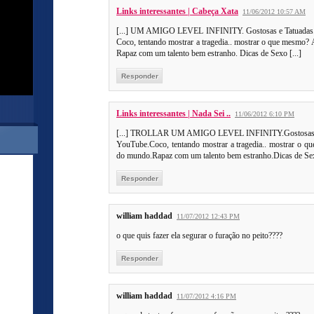
Links interessantes | Cabeça Xata
11/06/2012 10:57 AM
[...] UM AMIGO LEVEL INFINITY. Gostosas e Tatuadas. C
Coco, tentando mostrar a tragedia.. mostrar o que mesmo? A
Rapaz com um talento bem estranho. Dicas de Sexo [...]
Responder
Links interessantes | Nada Sei ..
11/06/2012 6:10 PM
[...] TROLLAR UM AMIGO LEVEL INFINITY.Gostosas e Ta
YouTube.Coco, tentando mostrar a tragedia.. mostrar o qu
do mundo.Rapaz com um talento bem estranho.Dicas de Sexo
Responder
william haddad
11/07/2012 12:43 PM
o que quis fazer ela segurar o furação no peito????
Responder
william haddad
11/07/2012 4:16 PM