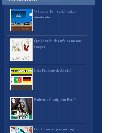
Windows 10 – Serial válido
atualizado
Qual o valor dos três ao mesmo
tempo?
Feliz Primeiro de Abril :)
Poderoso Castiga em Recife
Ganhei na mega-sena e agora?