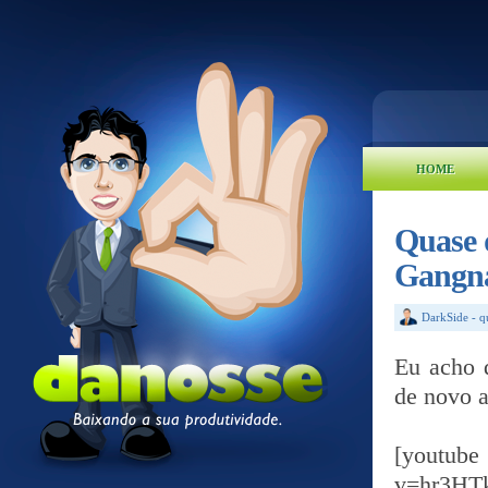
HOME
Quase 
Gangna
DarkSide
-
q
Eu acho q
de novo a
[yout
v=hr3HT