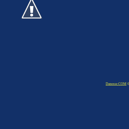
Danosse.COM
©