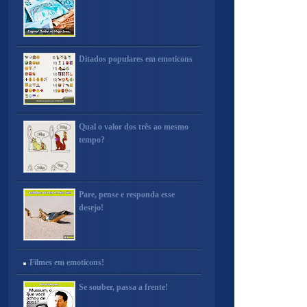
Ditados populares em emoticons
Qual o valor dos três ao mesmo
tempo?
Pare, pense e responda esse
desejo!
Filmes em emoticons!
Se souber, passa a frente!