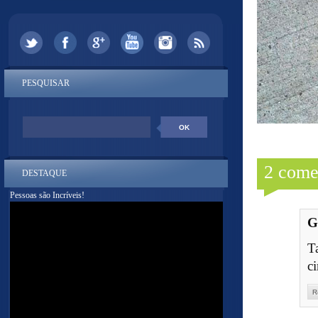
PESQUISAR
2 come
DESTAQUE
Pessoas são Incríveis!
G
T
c
R