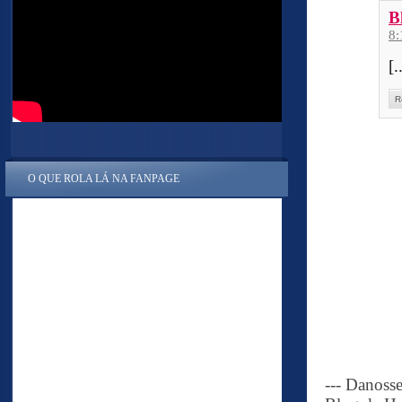
B
8
[.
R
O QUE ROLA LÁ NA FANPAGE
--- Danoss