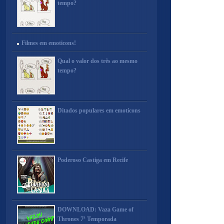
tempo?
Filmes em emoticons!
Qual o valor dos três ao mesmo
tempo?
Ditados populares em emoticons
Poderoso Castiga em Recife
DOWNLOAD: Vaza Game of
Thrones 7ª Temporada