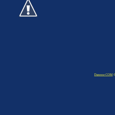
Danosse.COM
©