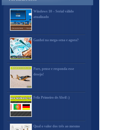
Windows 10 – Serial válido
atualizado
Ganhei na mega-sena e agora?
Pare, pense e responda esse
desejo!
Feliz Primeiro de Abril :)
Qual o valor dos três ao mesmo