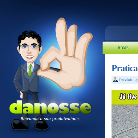
HOME
Pratica
DarkSide
-
q