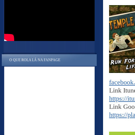
O QUE ROLA LÁ NA FANPAGE
facebook
Link Itun
https://it
Link Goo
https://pl