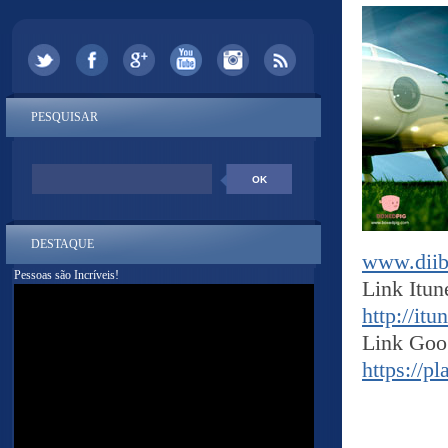
PESQUISAR
DESTAQUE
www.diib
Pessoas são Incríveis!
Link Itun
http://itu
Link Goo
https://pl