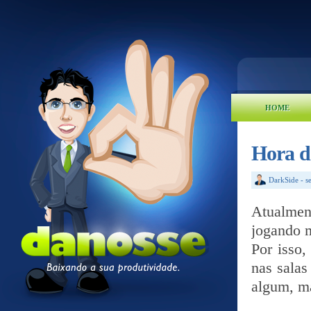
HOME
Hora d
DarkSide
-
s
Atualmen
jogando m
Por isso,
nas salas
algum, ma