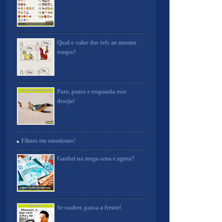
Qual o valor dos três ao mesmo
tempo?
Pare, pense e responda esse
desejo!
Filmes em emoticons!
Ganhei na mega-sena e agora?
Se souber, passa a frente!