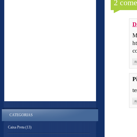
2 come
D
M
h
c
R
P
te
R
CATEGORIAS
Caixa Preta
(13)